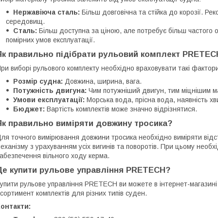
Нержавіюча сталь:
Більш довговічна та стійка до корозії. Р
середовищ.
Сталь:
Більш доступна за ціною, але потребує більш частого 
помірних умов експлуатації.
Як правильно підібрати рульовий комплект PRETEC
ри виборі рульового комплекту необхідно враховувати такі фактори
Розмір судна:
Довжина, ширина, вага.
Потужність двигуна:
Чим потужніший двигун, тим міцнішим м
Умови експлуатації:
Морська вода, прісна вода, наявність хв
Бюджет:
Вартість комплектів може значно відрізнятися.
Як правильно виміряти довжину тросика?
ля точного вимірювання довжини тросика необхідно виміряти відст
еханізму з урахуванням усіх вигинів та поворотів. При цьому нео
абезпечення вільного ходу керма.
Де купити рульове управління PRETECH?
упити рульове управління PRETECH ви можете в інтернет-магазин
сортимент комплектів для різних типів суден.
онтакти: