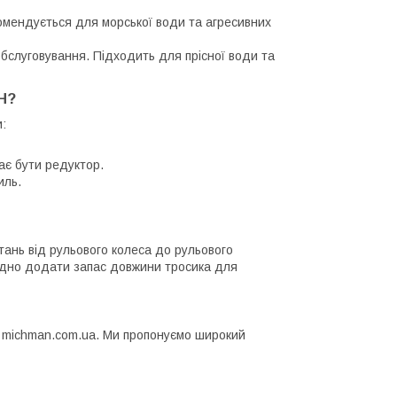
екомендується для морської води та агресивних
обслуговування. Підходить для прісної води та
H?
:
ає бути редуктор.
иль.
ань від рульового колеса до рульового
бхідно додати запас довжини тросика для
і michman.com.ua. Ми пропонуємо широкий