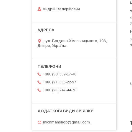
Андрій Валерійович
P
к
з
Р
вул. Богдана Хмельницького, 19А,
P
Дніпро, Україна
+380 (50) 559-17-40
+380 (97) 385-22-97
+380 (93) 247-44-70
michmanshop@gmail.com
В