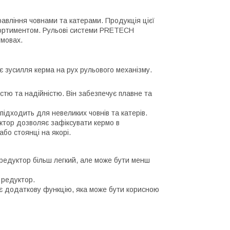
вління човнами та катерами. Продукція цієї
асортиментом. Рульові системи PRETECH
умовах.
 зусилля керма на рух рульового механізму.
стю та надійністю. Він забезпечує плавне та
підходить для невеликих човнів та катерів.
тор дозволяє зафіксувати кермо в
бо стоянці на якорі.
редуктор більш легкий, але може бути менш
 редуктор.
є додаткову функцію, яка може бути корисною