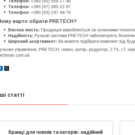
Телефон:
+380 (50) 559-17-40
Телефон:
+380 (97) 385-22-97
Телефон:
+380 (93) 247-44-70
Чому варто обрати PRETECH?
Висока якість:
Продукція виробляється за сучасними технологі
Надійність:
Рульові системи PRETECH забезпечують безпечне
Широкий асортимент:
Ви можете підібрати комплект під буд
ульове управління, PRETECH, човен, катер, редуктор, ZTS, LT, нер
ichman.com.ua
нші статті
Кранці для човнів та катерів: надійний