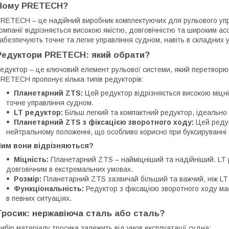
Чому PRETECH?
RETECH – це надійний виробник комплектуючих для рульового упра
омпанії відрізняється високою якістю, довговічністю та широким 
абезпечують точне та легке управління судном, навіть в складних 
Редуктори PRETECH: який обрати?
едуктор – це ключовий елемент рульової системи, який перетворює
RETECH пропонує кілька типів редукторів:
Планетарний ZTS:
Цей редуктор відрізняється високою міцні
точне управління судном.
LT редуктор:
Більш легкий та компактний редуктор, ідеально 
Планетарний ZTS з фіксацією зворотного ходу:
Цей редук
нейтральному положенні, що особливо корисно при буксируванні а
Чим вони відрізняються?
Міцність:
Планетарний ZTS – найміцніший та надійніший. LT 
довговічним в екстремальних умовах.
Розмір:
Планетарний ZTS зазвичай більший та важчий, ніж LT
Функціональність:
Редуктор з фіксацією зворотного ходу ма
в певних ситуаціях.
Тросик: нержавіюча сталь або сталь?
ибір матеріалу тросика залежить від умов експлуатації судна: