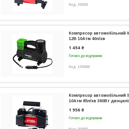
20300
Компресор автомобільний W
12В 10Атм 40л/хв
1 454 ₴
Готово до відправки
135000
Компресор автомобільний S
10Атм 85л/хв 360Вт двоцил
1 956 ₴
Готово до відправки
20400