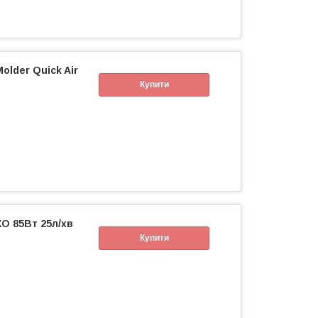
lder Quick Air
Купити
O 85Вт 25л/хв
Купити