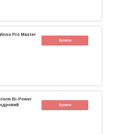
inso Pro Master
Купити
torm Bi-Power
індровий
Купити