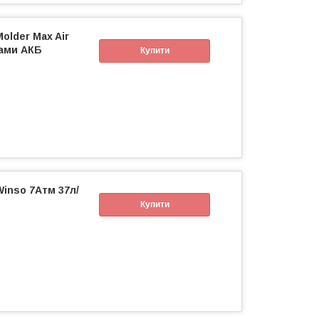
older Max Air
мами АКБ
Купити
inso 7Атм 37л/
Купити