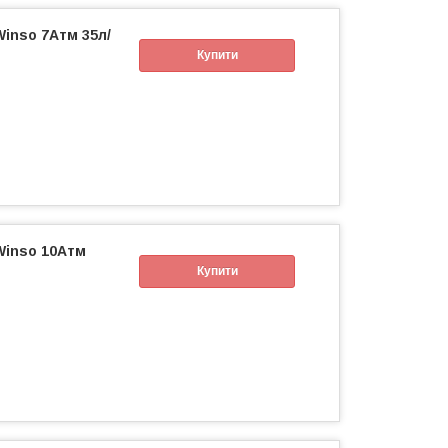
inso 7Атм 35л/
Купити
Winso 10Атм
Купити