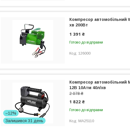
Компресор автомобільний W
хв 200Вт
1 391 ₴
Готово до відправки
126000
Компресор автомобільний Mo
12В 10Атм 40л/хв
2 078 ₴
1 822 ₴
Готово до відправки
–12%
Залишився 31 день
MA25110