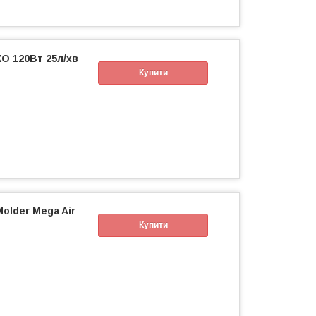
O 120Вт 25л/хв
Купити
older Mega Air
Купити