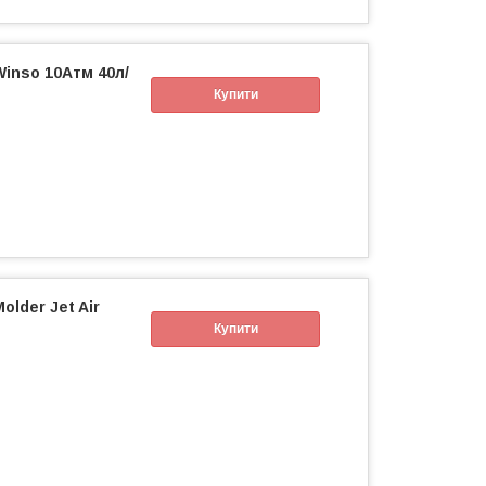
inso 10Атм 40л/
Купити
lder Jet Air
Купити