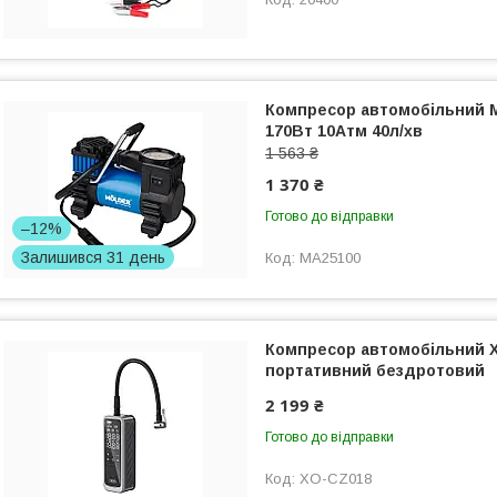
Компресор автомобільний Mo
170Вт 10Атм 40л/хв
1 563 ₴
1 370 ₴
Готово до відправки
–12%
Залишився 31 день
MA25100
Компресор автомобільний X
портативний бездротовий
2 199 ₴
Готово до відправки
XO-CZ018