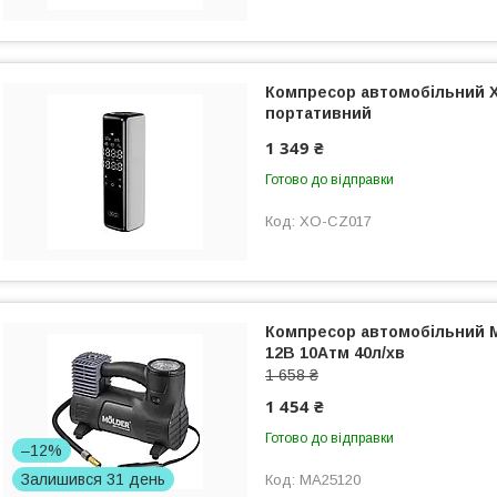
Компресор автомобільний X
портативний
1 349 ₴
Готово до відправки
XO-CZ017
Компресор автомобільний M
12В 10Атм 40л/хв
1 658 ₴
1 454 ₴
Готово до відправки
–12%
Залишився 31 день
MA25120