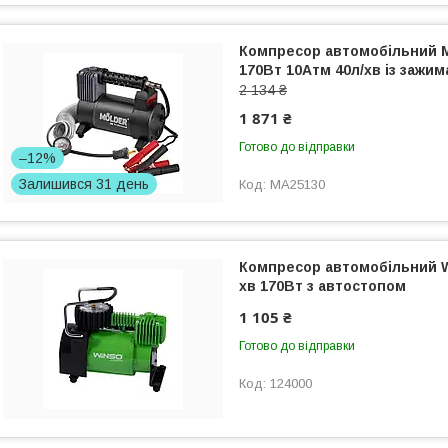
Компресор автомобільний M
170Вт 10Атм 40л/хв із зажи
2 134 ₴
1 871 ₴
Готово до відправки
–12%
Залишився 31 день
MA25130
Компресор автомобільний W
хв 170Вт з автостопом
1 105 ₴
Готово до відправки
124000