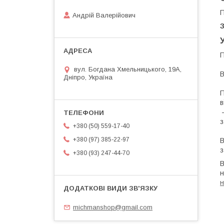
П
Андрій Валерійович
П
вул. Богдана Хмельницького, 19А,
В
Дніпро, Україна
П
в
 — весь бракований товар ми це робимо, беремо на ремонт. Якщо наш майстер не зможе його відремонтувати, ми 
з
+380 (50) 559-17-40
+380 (97) 385-22-97
В
з
+380 (93) 247-44-70
В
н
н
michmanshop@gmail.com