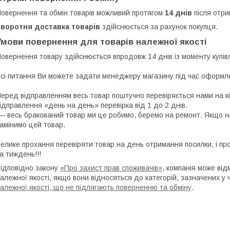
овернення та обмін товарів можливий протягом
14 днів
після отри
Зворотня доставка товарів
здійснюється за рахунок покупця.
Умови повернення для товарів належної якості
овернення товару здійснюється впродовж 14 днів із моменту купівл
сі питання Ви можете задати менеджеру магазину під час оформлен
еред відправленням весь товар поштучно перевіряється нами на кільк
ідправлення «день на день» перевірка від 1 до 2 днів.

амінимо цей товар.

елике прохання перевіряти товар на день отримання посилки, і про
а тиждень!!!
ідповідно закону
«Про захист прав споживачів»
, компанія може від
алежної якості, якщо вони відносяться до категорій, зазначених у
алежної якості, що не підлягають поверненню та обміну
.