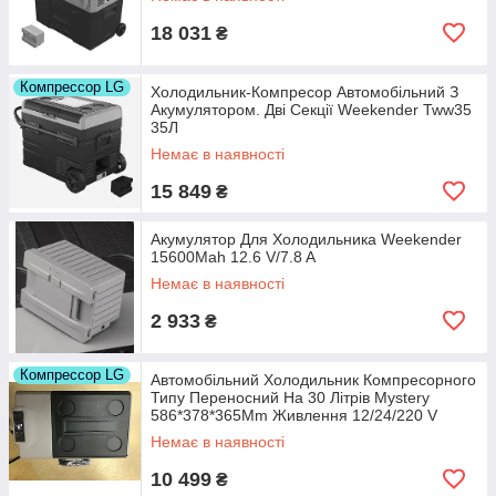
18 031
₴
Компрессор LG
Холодильник-Компресор Автомобільний З
Акумулятором. Дві Секції Weekender Tww35
35Л
Немає в наявності
15 849
₴
Акумулятор Для Холодильника Weekender
15600Mah 12.6 V/7.8 A
Немає в наявності
2 933
₴
Компрессор LG
Автомобільний Холодильник Компресорного
Типу Переносний На 30 Літрів Mystery
586*378*365Mm Живлення 12/24/220 V
Немає в наявності
10 499
₴