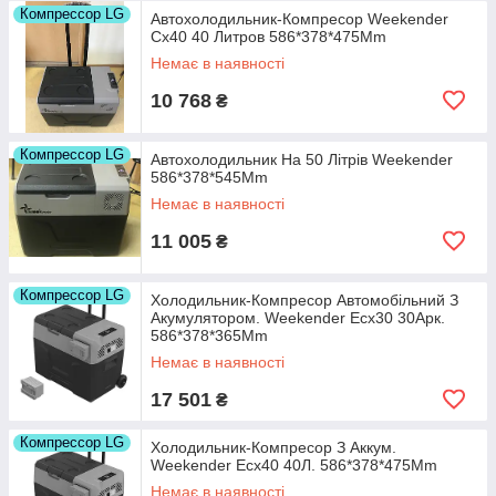
Компрессор LG
Автохолодильник-Компресор Weekender
Cx40 40 Литров 586*378*475Mm
Немає в наявності
10 768
₴
Компрессор LG
Автохолодильник На 50 Літрів Weekender
586*378*545Mm
Немає в наявності
11 005
₴
Компрессор LG
Холодильник-Компресор Автомобільний З
Акумулятором. Weekender Ecx30 30Арк.
586*378*365Mm
Немає в наявності
17 501
₴
Компрессор LG
Холодильник-Компресор З Аккум.
Weekender Ecx40 40Л. 586*378*475Mm
Немає в наявності