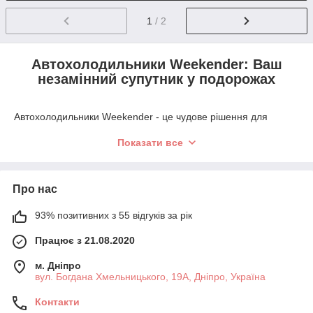
1
/ 2
Автохолодильники Weekender: Ваш
незамінний супутник у подорожах
Автохолодильники Weekender - це чудове рішення для
любителів подорожей, кемпінгу та активного відпочинку. Ці
Показати все
пристрої забезпечують надійне та ефективне охолодження
продуктів та напоїв, дозволяючи вам насолоджуватися
свіжими та охолодженими продуктами протягом усієї
подорожі. Вони ідеально підходять для тривалих поїздок на
Про нас
автомобілі, відпочинку на природі, риболовлі чи автокемпінгу.
93% позитивних з 55 відгуків за рік
Що таке автохолодильник Weekender?
Працює з 21.08.2020
Автохолодильники Weekender – це компактні та зручні
м. Дніпро
пристрої, призначені для підтримки низької температури
вул. Богдана Хмельницького, 19А, Дніпро, Україна
всередині при зберіганні продуктів та напоїв. Зазвичай вони
оснащені електричними охолоджувальними системами, які
Контакти