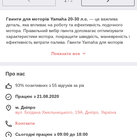
1
/ 2
Гвинти для моторів Yamaha 20-30 л.с.
— це важлива
деталь, яка впливає на роботу та ефективність лодочного
мотора. Правильний вибір гвинта допомагає оптимізувати
характеристики мотора, покращити швидкість, маневреність і
ефективність витрати палива. Гвинти Yamaha для моторів
потужністю 20-30 л.с. підходять для різних умов експлуатації,
Показати все
включаючи риболовлю, прогулянки та активне використання
на різних водоемах.
Основні характеристики гвинтів для моторів
Yamaha 20-30 л.с.
Про нас
Діаметр і крок гвинта
:
93% позитивних з 55 відгуків за рік
Діаметр
— це вимірювання відстані від одного
Працює з 21.08.2020
кінця лопасті до іншого. Для моторів потужністю
20-30 л.с. зазвичай використовуються гвинти з
м. Дніпро
діаметром від 8 до 11 дюймів. Діаметр гвинта
вул. Богдана Хмельницького, 19А, Дніпро, Україна
впливає на загальну тягу і швидкість.
Крок
— це відстань, яку гвинт проходить за
Контакти
один повний оберт. Чим більший крок, тим вища
максимальна швидкість, але при цьому
Сьогодні працює з 09:00 до 18:00