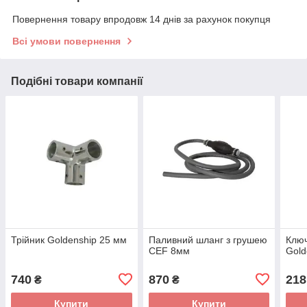
Повернення товару впродовж 14 днів за рахунок покупця
Всі умови повернення
Подібні товари компанії
Трійник Goldenship 25 мм
Паливний шланг з грушею
Ключ
CEF 8мм
Gold
740
870
218
₴
₴
Купити
Купити