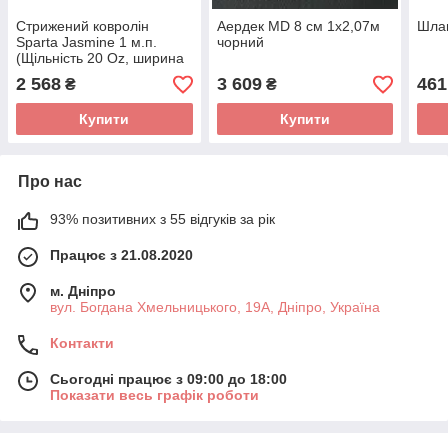
Стрижений ковролін
Аердек MD 8 см 1х2,07м
Шлан
Sparta Jasmine 1 м.п.
чорний
(Щільність 20 Oz, ширина
2.59 м) для човнів і катерів
2 568
3 609
461
₴
₴
Купити
Купити
Про нас
93% позитивних з 55 відгуків за рік
Працює з 21.08.2020
м. Дніпро
вул. Богдана Хмельницького, 19А, Дніпро, Україна
Контакти
Сьогодні працює з 09:00 до 18:00
Показати весь графік роботи