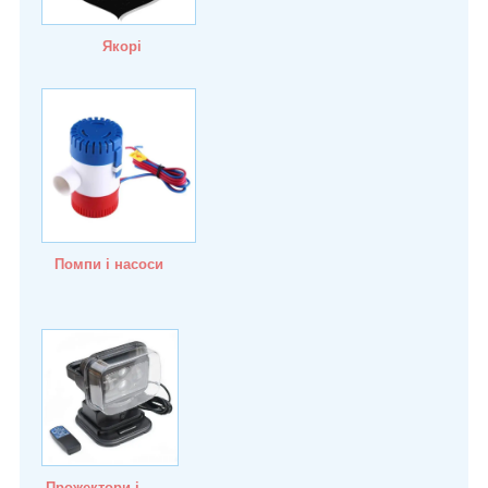
Якорі
Помпи і насоси
Прожектори і