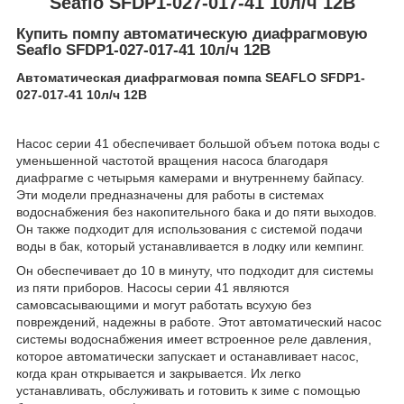
Seaflo SFDP1-027-017-41 10л/ч 12В
Купить помпу автоматическую диафрагмовую
Seaflo SFDP1-027-017-41 10л/ч 12В
Автоматическая диафрагмовая помпа SEAFLO SFDP1-
027-017-41 10л/ч 12В
Насос серии 41 обеспечивает большой объем потока воды с
уменьшенной частотой вращения насоса благодаря
диафрагме с четырьмя камерами и внутреннему байпасу.
Эти модели предназначены для работы в системах
водоснабжения без накопительного бака и до пяти выходов.
Он также подходит для использования с системой подачи
воды в бак, который устанавливается в лодку или кемпинг.
Он обеспечивает до 10 в минуту, что подходит для системы
из пяти приборов. Насосы серии 41 являются
самовсасывающими и могут работать всухую без
повреждений, надежны в работе. Этот автоматический насос
системы водоснабжения имеет встроенное реле давления,
которое автоматически запускает и останавливает насос,
когда кран открывается и закрывается. Их легко
устанавливать, обслуживать и готовить к зиме с помощью