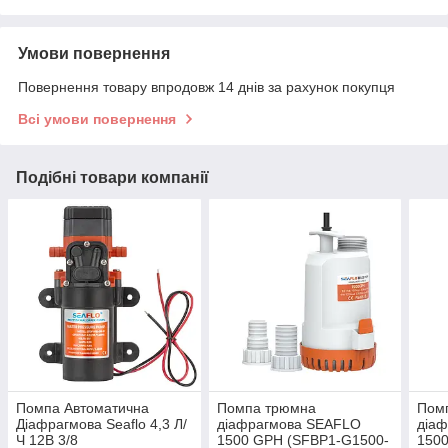
Умови повернення
Повернення товару впродовж 14 днів за рахунок покупця
Всі умови повернення
Подібні товари компанії
Помпа Автоматична
Помпа трюмна
Пом
Діафрагмова Seaflo 4,3 Л/
діафрагмова SEAFLO
діа
Ч 12В 3/8
1500 GPH (SFBP1-G1500-
150