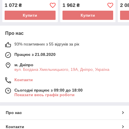
18) 12В — Потужний
18) 
1 072
1 962
2 0
₴
₴
занурювальний насос для
зану
катера (5678 л/год)
кате
Купити
Купити
Про нас
93% позитивних з 55 відгуків за рік
Працює з 21.08.2020
м. Дніпро
вул. Богдана Хмельницького, 19А, Дніпро, Україна
Контакти
Сьогодні працює з 09:00 до 18:00
Показати весь графік роботи
Про нас
Контакти