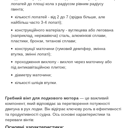
лопатей до площі кола з радіусом рівним радіусу
гвинта;
кількості лопатей - від 2 до 7 (зрідка більше, але
найбільш часто 3-4 лопаті);
конструкційного матеріалу - вуглецева або легована
(наприклад, нержавіюча) сталь, алюмінієві сплави,
пластики, бронзи, титанові сплави;
конструкції маточини (гумовий демпфер, змінна
втулка, змінні лопаті);
проходження вихлопу - вихлоп через маточину або
під антикавітаційною плитою;
діаметру маточини;
кількості шліців втулки.
Гребний вінт для лодкового мотора
— це важливий
компонент, який відповідає за перетворення потужності
двигуна в рух лодки. Він відіграє ключову роль в ефективності
та продуктивності судна. Ось основні характеристики та
переваги вінтів:
Основні характеристики: