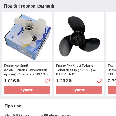
Подібні товари компанії
Гвинт гребний
Гвинт Гребний Polaris
Гвин
алюмінієвий (Шпоночний
Tohatsu 5Hp (7.8 X 7) 48-
Jetm
привід) Polaris 7 7/8X7 1/2
812949A02
60Hp
PROP для Honda 4.5-5 к.с.
1 016
1 202
2 7
₴
₴
HONDA 4.5-5 к.с.
Купити
Купити
Про нас
93% позитивних з 55 відгуків за рік