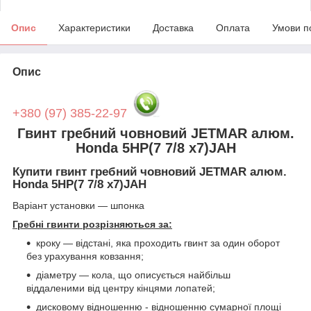
Опис
Характеристики
Доставка
Оплата
Умови п
Опис
+380 (97) 385-22-97
Гвинт гребний човновий JETMAR алюм.
Honda 5HP(7 7/8 x7)JAH
Купити гвинт гребний човновий JETMAR алюм.
Honda 5HP(7 7/8 x7)JAH
Варіант установки — шпонка
Гребні гвинти розрізняються за:
кроку — відстані, яка проходить гвинт за один оборот
без урахування ковзання;
діаметру — кола, що описується найбільш
віддаленими від центру кінцями лопатей;
дисковому відношенню - відношенню сумарної площі