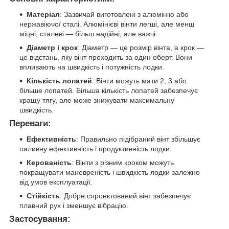
Матеріал
: Зазвичай виготовлені з алюмінію або
нержавіючої сталі. Алюмінієві вінти легші, але менш
міцні; сталеві — більш надійні, але важчі.
Діаметр і крок
: Діаметр — це розмір вінта, а крок —
це відстань, яку вінт проходить за один оберт. Вони
впливають на швидкість і потужність лодки.
Кількість лопатей
: Вінти можуть мати 2, 3 або
більше лопатей. Більша кількість лопатей забезпечує
кращу тягу, але може знижувати максимальну
швидкість.
Переваги:
Ефективність
: Правильно підібраний вінт збільшує
паливну ефективність і продуктивність лодки.
Керованість
: Вінти з різним кроком можуть
покращувати маневреність і швидкість лодки залежно
від умов експлуатації.
Стійкість
: Добре спроектований вінт забезпечує
плавний рух і зменшує вібрацію.
Застосування: