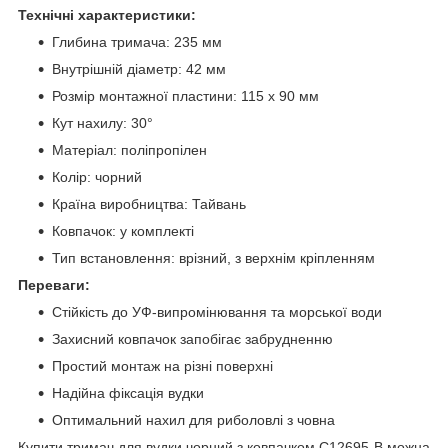
Технічні характеристики:
Глибина тримача: 235 мм
Внутрішній діаметр: 42 мм
Розмір монтажної пластини: 115 x 90 мм
Кут нахилу: 30°
Матеріал: поліпропілен
Колір: чорний
Країна виробництва: Тайвань
Ковпачок: у комплекті
Тип встановлення: врізний, з верхнім кріпленням
Переваги:
Стійкість до УФ-випромінювання та морської води
Захисний ковпачок запобігає забрудненню
Простий монтаж на різні поверхні
Надійна фіксація вудки
Оптимальний нахил для риболовлі з човна
Купити тримач для вудки чорний з ковпачком С12695-В можна