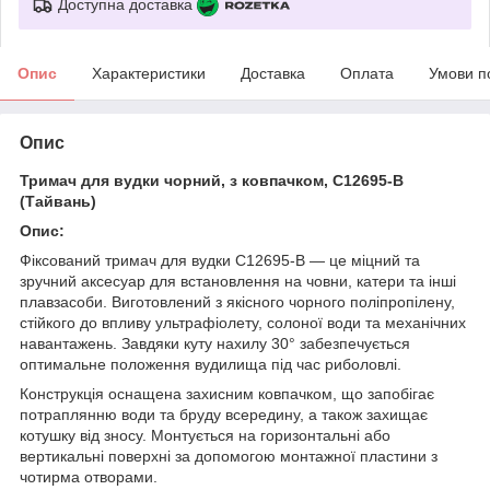
Доступна доставка
Опис
Характеристики
Доставка
Оплата
Умови п
Опис
Тримач для вудки чорний, з ковпачком, С12695-В
(Тайвань)
Опис:
Фіксований тримач для вудки С12695-В — це міцний та
зручний аксесуар для встановлення на човни, катери та інші
плавзасоби. Виготовлений з якісного чорного поліпропілену,
стійкого до впливу ультрафіолету, солоної води та механічних
навантажень. Завдяки куту нахилу 30° забезпечується
оптимальне положення вудилища під час риболовлі.
Конструкція оснащена захисним ковпачком, що запобігає
потраплянню води та бруду всередину, а також захищає
котушку від зносу. Монтується на горизонтальні або
вертикальні поверхні за допомогою монтажної пластини з
чотирма отворами.