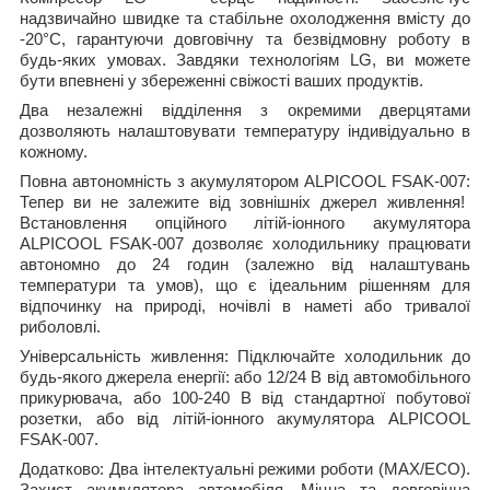
надзвичайно швидке та стабільне охолодження вмісту до
-20°C, гарантуючи довговічну та безвідмовну роботу в
будь-яких умовах. Завдяки технологіям LG, ви можете
бути впевнені у збереженні свіжості ваших продуктів.
Два незалежні відділення
з окремими дверцятами
дозволяють налаштовувати температуру індивідуально в
кожному.
Повна автономність з акумулятором
ALPICOOL
FSAK-007:
Тепер ви не залежите від зовнішніх джерел живлення!
Встановлення опційного літій-іонного акумулятора
ALPICOOL FSAK-007 дозволяє холодильнику працювати
автономно до 24 годин (залежно від налаштувань
температури та умов), що є ідеальним рішенням для
відпочинку на природі, ночівлі в наметі або тривалої
риболовлі.
Універсальність живлення:
Підключайте холодильник до
будь-якого джерела енергії: або 12/24 В від автомобільного
прикурювача, або 100-240 В від стандартної побутової
розетки, або від літій-іонного акумулятора ALPICOOL
FSAK-007.
Додатково:
Два інтелектуальні режими роботи (MAX/ECO).
Захист акумулятора автомобіля. Міцна та довговічна