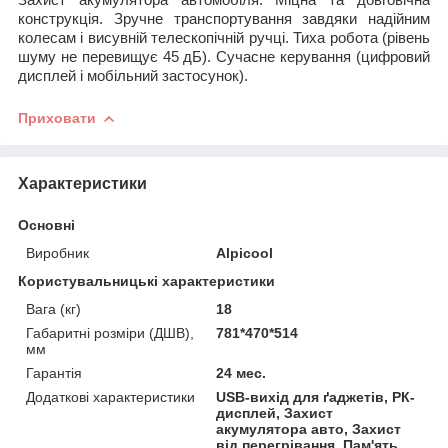
конструкція. Зручне транспортування завдяки надійним
колесам і висувній телескопічній ручці. Тиха робота (рівень
шуму не перевищує 45 дБ). Сучасне керування (цифровий
дисплей і мобільний застосунок).
Приховати
Характеристики
Основні
Виробник
Alpicool
Користувальницькі характеристики
Вага (кг)
18
Габаритні розміри (ДШВ),
781*470*514
мм
Гарантія
24 мес.
Додаткові характеристики
USB-вихід для ґаджетів, РК-
дисплей, Захист
акумулятора авто, Захист
від перегрівання, Пам'ять