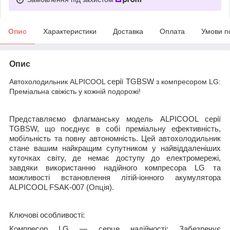
Опис
Характеристики
Доставка
Оплата
Умови п
Опис
Автохолодильник ALPICOOL
серії TGBSW
з компресором LG:
Преміальна свіжість у кожній подорожі!
Представляємо флагманську модель ALPICOOL серії
TGBSW, що поєднує в собі преміальну ефективність,
мобільність та повну автономність. Цей автохолодильник
стане вашим найкращим супутником у найвіддаленіших
куточках світу, де немає доступу до електромережі,
завдяки використанню надійного компресора LG та
можливості встановлення літій-іонного акумулятора
ALPICOOL FSAK-007 (Опція).
Ключові особливості:
Компресор LG — серце надійності:
Забезпечує