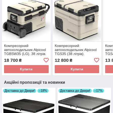
Компресорний
Компресорний
Ком
автохолодильник Alpicool
автохолодильник Alpicool
авто
TGBSW35 (LG). 38 літрів.
TGS35 (38 літрів).
TGS4
Двокамерний. До -20℃.
Двокамерний. До -20℃,
Двок
18 700
12 800
13 
₴
₴
(12, 24, 220 вольт)
(12, 24, 220 вольт)
(12,
Купити
Купити
Акційні пропозиції та новинки
Доставка до Двери!
–18%
Доставка до Двери!
–17%