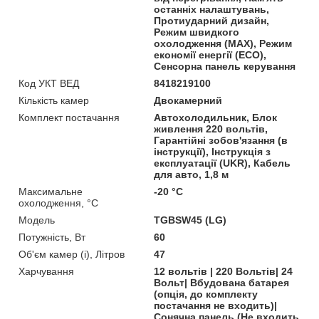
останніх налаштувань,
Протиударний дизайн,
Режим швидкого
охолодження (MAX), Режим
економії енергії (ECO),
Сенсорна панель керування
Код УКТ ВЕД
8418219100
Кількість камер
Двокамерний
Комплект постачання
Автохолодильник, Блок
живлення 220 вольтів,
Гарантійні зобов'язання (в
інструкції), Інструкція з
експлуатації (UKR), Кабель
для авто, 1,8 м
Максимальне
-20 °C
охолодження, °C
Мoдель
TGBSW45 (LG)
Потужність, Вт
60
Об'єм камер (і), Літров
47
Харчування
12 вольтів | 220 Вольтів| 24
Вольт| Вбудована батарея
(опція, до комплекту
постачання не входить)|
Сонячна панель (Не входить