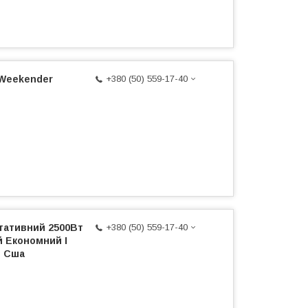
 Weekender
+380 (50) 559-17-40
тативний 2500Вт
+380 (50) 559-17-40
 Економний І
р Сша