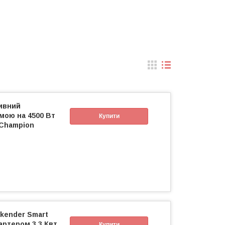
ивний
мою на 4500 Вт
Купити
 Champion
kender Smart
тартером 3.3 Квт
Купити