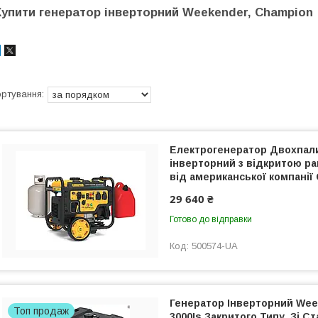
Купити генератор інверторний Weekender, Champion
Електрогенератор Двохпал
інверторний з відкритою ра
від американської компанії
29 640 ₴
Готово до відправки
500574-UA
Генератор Інверторний Wee
Топ продаж
3000Is Закритого Типу, Зі С