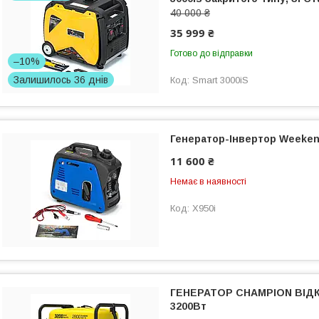
40 000 ₴
35 999 ₴
Готово до відправки
–10%
Залишилось 36 днів
Smart 3000iS
Генератор-Інвертор Weeken
11 600 ₴
Немає в наявності
X950i
ГЕНЕРАТОР CHAMPION ВІД
3200Вт