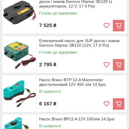
досок і човнів Genovo Hiqmar SE120 (з
акумулятором, 12 V, 17.4 Psi)
Готово до відправки
7 525
₴
Електричний насос для SUP-досок і човнів
Genovo Hiqmar SB120 (12V, 17.4 Psi)
Готово до відправки
2 795
₴
Насос Bravo BTP 12-A Manometer
двоступеневий 12V 450 л/м 14,5psi
В наявності
6 167
₴
Насос Bravo BP12-A 12V 160л/м 14,5psi
В наявності