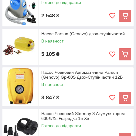
Готово до відправки
2 548
₴
Насос Parsun (Genovo) двох-ступінчастий
В наявності
5 105
₴
Насос Човновий Автоматичний Parsun
(Genovo) Gp-80S Двох-Ступінчастий 12В
В наявності
3 847
₴
Насос Човновий Stermay З Акумулятором
630Л/Хв Розрядка 15 Хв
Готово до відправки