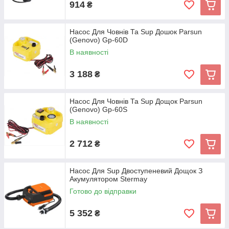
914
₴
Насос Для Човнів Та Sup Дошок Parsun
(Genovo) Gp-60D
В наявності
3 188
₴
Насос Для Човнів Та Sup Дощок Parsun
(Genovo) Gp-60S
В наявності
2 712
₴
Насос Для Sup Двоступеневий Дощок З
Акумулятором Stermay
Готово до відправки
5 352
₴