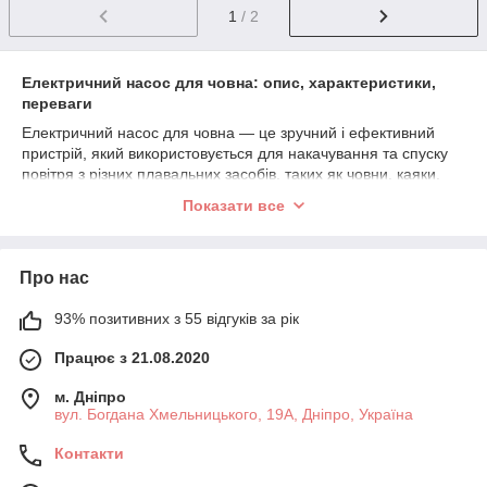
1
/ 2
Електричний насос для човна: опис, характеристики,
переваги
Електричний насос для човна — це зручний і ефективний
пристрій, який використовується для накачування та спуску
повітря з різних плавальних засобів, таких як човни, каяки,
матраци, надувні басейни та інші надувні вироби. Електричні
Показати все
насоси дозволяють швидко та легко підготувати човен або
інше надувне обладнання, не потребуючи великих зусиль.
Основні типи електричних насосів для човнів
Про нас
Насоси з живленням від мережі (AC)
93% позитивних з 55 відгуків за рік
Ці насоси підключаються до електричної
мережі 220 В і забезпечують стабільну роботу
Працює з 21.08.2020
протягом тривалого часу.
м. Дніпро
Зазвичай такі насоси мають велику потужність і
вул. Богдана Хмельницького, 19А, Дніпро, Україна
можуть накачувати човен набагато швидше, ніж
моделі з акумуляторами.
Контакти
Підходять для використання в кемпінгах, на