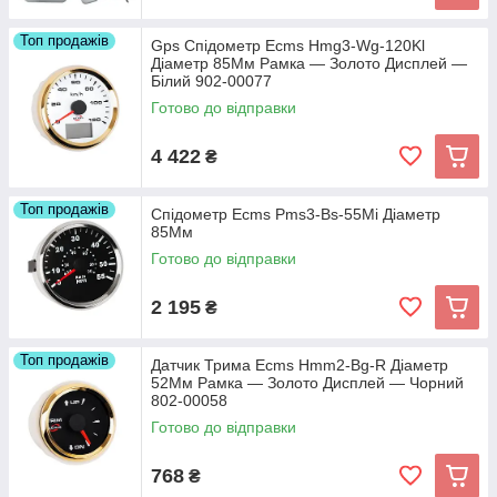
Топ продажів
Gps Спідометр Ecms Hmg3-Wg-120Kl
Діаметр 85Мм Рамка — Золото Дисплей —
Білий 902-00077
Готово до відправки
4 422
₴
Топ продажів
Спідометр Ecms Pms3-Bs-55Mi Діаметр
85Мм
Готово до відправки
2 195
₴
Топ продажів
Датчик Трима Ecms Hmm2-Bg-R Діаметр
52Мм Рамка — Золото Дисплей — Чорний
802-00058
Готово до відправки
768
₴