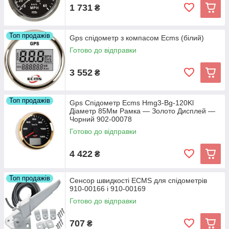
1 731
₴
Топ продажів
Gps спідометр з компасом Ecms (білий)
Готово до відправки
3 552
₴
Топ продажів
Gps Спідометр Ecms Hmg3-Bg-120Kl
Діаметр 85Мм Рамка — Золото Дисплей —
Чорний 902-00078
Готово до відправки
4 422
₴
Топ продажів
Сенсор швидкості ECMS для спідометрів
910-00166 і 910-00169
Готово до відправки
707
₴