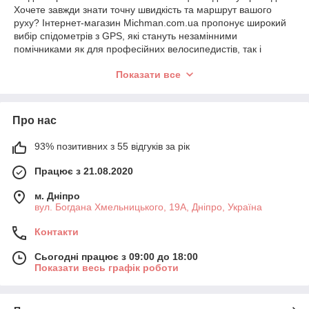
Хочете завжди знати точну швидкість та маршрут вашого
руху? Інтернет-магазин Michman.com.ua пропонує широкий
вибір спідометрів з GPS, які стануть незамінними
помічниками як для професійних велосипедистів, так і
любителів активного відпочинку.
Показати все
Переваги спідометрів з GPS:
Точність: GPS-технологія забезпечує максимально точні
вимірювання швидкості, відстані, пройденого маршруту та
Про нас
інших параметрів.
Навігація: багато моделей спідометрів оснащені
93% позитивних з 55 відгуків за рік
вбудованими картами та функцією навігації, що дозволяє вам
орієнтуватися на місцевості та прокладати маршрути.
Працює з 21.08.2020
Додаткові функції: багато спідометрів GPS мають додаткові
функції, такі як вимірювання висоти над рівнем моря, частоти
м. Дніпро
обертання педалей, каденції, температури, а також
вул. Богдана Хмельницького, 19А, Дніпро, Україна
можливість синхронізації з комп'ютером і смартфоном.
В інтернет-магазині Michman.com.ua ви знайдете спідометри
Контакти
з GPS:
Сьогодні працює з 09:00 до 18:00
Для різних видів спорту: велосипедні, бігові, для плавання,
Показати весь графік роботи
лижні та ін.
Від різних виробників: Garmin, Bryton, Sigma, Wahoo та інших.
З різними функціями та цінами: від простих моделей до