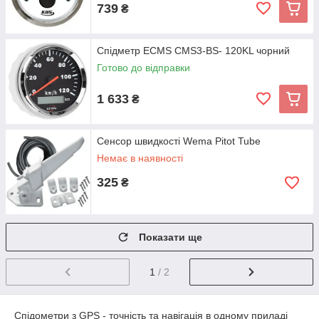
739
₴
Спідметр ECMS CMS3-BS- 120KL чорний
Готово до відправки
1 633
₴
Сенсор швидкості Wema Pitot Tube
Немає в наявності
325
₴
Показати ще
1
/ 2
Спідометри з GPS - точність та навігація в одному приладі