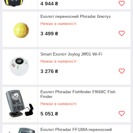
4 944
₴
Ехолот переносний Phiradar блютуз
Немає в наявності
3 499
₴
Smart Ехолот Joylog Jlff01 Wi-Fi
Немає в наявності
3 276
₴
Ехолот Phiradar Fishfinder Ff668C Fish
Finder
Немає в наявності
5 051
₴
Ехолот Phiradar FF188A переносний