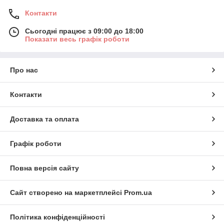
Портативність та легкість
:
Контакти
Ехолоти Phiradar мають компактні розміри та
легку вагу, що робить їх зручними для
Сьогодні працює з 09:00 до 18:00
транспортування та використання як на воді, так і
Показати весь графік роботи
на льоду. Це особливо важливо для зимової
риболовлі, коли пристрій повинен бути зручним
при пересуванні по льоду та переміщенні між
Про нас
лунками.
Висока роздільна здатність екрану
:
Контакти
Ехолоти Phiradar оснащені дисплеями з
високою роздільною здатністю, що дозволяє
точно відображати глибину, рибу та структуру
Доставка та оплата
дна. Якісний екран покращує сприйняття даних,
що є важливим для дослідження води з змінним
Графік роботи
рельєфом дна, як влітку, так і взимку.
Широкий кут сканування
:
Повна версія сайту
Ехолот Phiradar має датчики з широким кутом
сканування, що дозволяє швидко покривати
Сайт створено на маркетплейсі
Prom.ua
великі площі водного простору і знаходити рибу.
Це корисно як для зимової риболовлі, коли
рибалка переміщається між лунками, так і для
Політика конфіденційності
літньої риболовлі на відкритих водоймах.