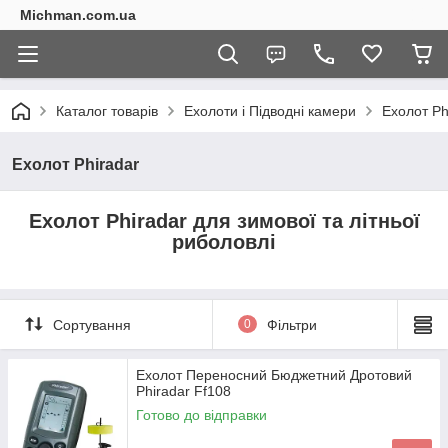
Michman.com.ua
Каталог товарів
Ехолоти і Підводні камери
Ехолот Ph
Ехолот Phiradar
Ехолот Phiradar для зимової та літньої
риболовлі
Сортування
0
Фільтри
Ехолот Переносний Бюджетний Дротовий
Phiradar Ff108
Готово до відправки