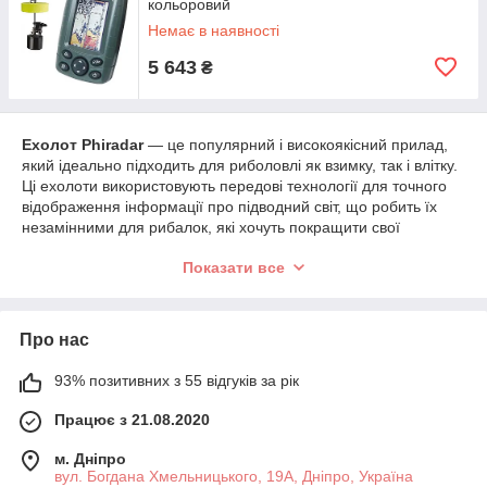
кольоровий
Немає в наявності
5 643
₴
Ехолот Phiradar
— це популярний і високоякісний прилад,
який ідеально підходить для риболовлі як взимку, так і влітку.
Ці ехолоти використовують передові технології для точного
відображення інформації про підводний світ, що робить їх
незамінними для рибалок, які хочуть покращити свої
результати на водоймах.
Показати все
Особливості ехолота Phiradar для зимової та
літньої риболовлі:
Універсальність та адаптивність
:
Про нас
Ехолоти Phiradar підходять як для зимової
риболовлі через лунку, так і для літньої
93% позитивних з 55 відгуків за рік
риболовлі. Вони дозволяють рибалці
Працює з 21.08.2020
досліджувати підводний світ за допомогою різних
датчиків та технологій, що дає змогу ловити рибу
м. Дніпро
в різних умовах.
вул. Богдана Хмельницького, 19А, Дніпро, Україна